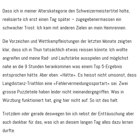
Dass ich in meiner Alterskategorie den Schweizermeistertitel holte,
realisierte ich erst einen Tag später – zugegebenermassen ein
schwacher Trost. Ich kam mit anderen Zielen an mein Heimrennen.
Die Vorzeichen und Wettkampfleistungen der letzten Monate zeigten
klar, dass ich in Thun tatsächlich etwas reissen könnte. Ich wollte
angreifen und meine Rad- und Laufstärke ausspielen und möglichst
nahe an die 9 Stunden herankommen was einem Top 5-Ergebnis
entsprochen hätte. Aber eben: «Hätte». Es heisst nicht umsonst, dass
Langdistanz-Triathlon eine «Fehlervermeidungssportart» sei. Zwei
grosse Puzzleteile haben leider nicht ineinandergegriffen. Was in
Würzburg funktioniert hat, ging hier nicht auf. So ist das halt.
Trotzdem oder gerade deswegen bin ich nebst der Enttäuschung aber
auch dankbar für das, was ich an diesem langen Tag alles dazu lernen
durfte.