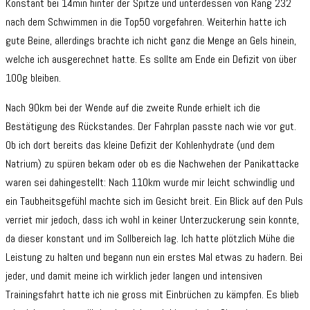
Konstant bei 14min hinter der Spitze und unterdessen von Rang 232
nach dem Schwimmen in die Top50 vorgefahren. Weiterhin hatte ich
gute Beine, allerdings brachte ich nicht ganz die Menge an Gels hinein,
welche ich ausgerechnet hatte. Es sollte am Ende ein Defizit von über
100g bleiben.
Nach 90km bei der Wende auf die zweite Runde erhielt ich die
Bestätigung des Rückstandes. Der Fahrplan passte nach wie vor gut.
Ob ich dort bereits das kleine Defizit der Kohlenhydrate (und dem
Natrium) zu spüren bekam oder ob es die Nachwehen der Panikattacke
waren sei dahingestellt: Nach 110km wurde mir leicht schwindlig und
ein Taubheitsgefühl machte sich im Gesicht breit. Ein Blick auf den Puls
verriet mir jedoch, dass ich wohl in keiner Unterzuckerung sein konnte,
da dieser konstant und im Sollbereich lag. Ich hatte plötzlich Mühe die
Leistung zu halten und begann nun ein erstes Mal etwas zu hadern. Bei
jeder, und damit meine ich wirklich jeder langen und intensiven
Trainingsfahrt hatte ich nie gross mit Einbrüchen zu kämpfen. Es blieb