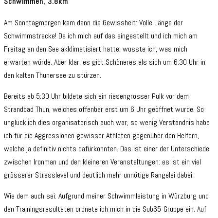
Schwimmen, 3.8km
Am Sonntagmorgen kam dann die Gewissheit: Volle Länge der
Schwimmstrecke! Da ich mich auf das eingestellt und ich mich am
Freitag an den See akklimatisiert hatte, wusste ich, was mich
erwarten würde. Aber klar, es gibt Schöneres als sich um 6:30 Uhr in
den kalten Thunersee zu stürzen.
Bereits ab 5:30 Uhr bildete sich ein riesengrosser Pulk vor dem
Strandbad Thun, welches offenbar erst um 6 Uhr geöffnet wurde. So
unglücklich dies organisatorisch auch war, so wenig Verständnis habe
ich für die Aggressionen gewisser Athleten gegenüber den Helfern,
welche ja definitiv nichts dafürkonnten. Das ist einer der Unterschiede
zwischen Ironman und den kleineren Veranstaltungen: es ist ein viel
grösserer Stresslevel und deutlich mehr unnötige Rangelei dabei.
Wie dem auch sei: Aufgrund meiner Schwimmleistung in Würzburg und
den Trainingsresultaten ordnete ich mich in die Sub65-Gruppe ein. Auf