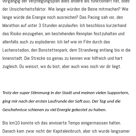
vorgängig der Verpflegungsplan alles andere als funktioniert hat, blieb
der Unsicherheitsfaktor. Wie lange würden die Beine mitmachen? Wie
lange würde die Energie noch ausreichen? Das Pacing sah vor, den
Marathon auf unter 3 Stunden anzulaufen. Ich beschloss kurzerhand
das Risiko einzugehen, am bestehenden Rennplan festzuhalten und
allenfalls auch zu explodieren. Ich lief wie im Film durch das
Lachenstadion, den Bonstettenpark, dem Strandweg entlang bis in die
Innenstadt. Die Strecke so genau zu kennen war hilfreich und hart
zugleich. Du weisst, wo du bist, aber auch was noch vor dir liegt.
Trotz der super Stimmung in der Stadt und meinen vielen Supportern,
ging mir nach der ersten Laufrunde der Saft aus. Der Tag und die
Geschehnisse schienen zu viel Energie gekostet zu haben.
Bis km10 konnte ich das anvisierte Tempo einigermassen halten.
Danach kam zwar nicht der Kapitaleinbruch, aber ich wurde langsamer