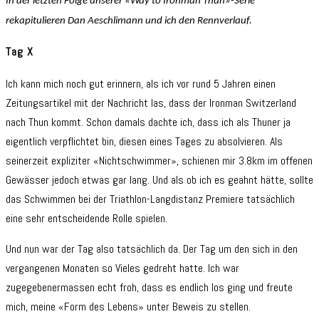
In der letzten Folge unserer «Way to Ironman Thun»-Serie
rekapitulieren Dan Aeschlimann und ich den Rennverlauf.
Tag X
Ich kann mich noch gut erinnern, als ich vor rund 5 Jahren einen
Zeitungsartikel mit der Nachricht las, dass der Ironman Switzerland
nach Thun kommt. Schon damals dachte ich, dass ich als Thuner ja
eigentlich verpflichtet bin, diesen eines Tages zu absolvieren. Als
seinerzeit expliziter «Nichtschwimmer», schienen mir 3.8km im offenen
Gewässer jedoch etwas gar lang. Und als ob ich es geahnt hätte, sollte
das Schwimmen bei der Triathlon-Langdistanz Premiere tatsächlich
eine sehr entscheidende Rolle spielen.
Und nun war der Tag also tatsächlich da. Der Tag um den sich in den
vergangenen Monaten so Vieles gedreht hatte. Ich war
zugegebenermassen echt froh, dass es endlich los ging und freute
mich, meine «Form des Lebens» unter Beweis zu stellen.