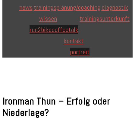
news
trainingsplanung/coaching
diagnostik
wissen
trainingsunterkunft
run2bike
coffeetalk
kontakt
portrait
Ironman Thun – Erfolg oder
Niederlage?