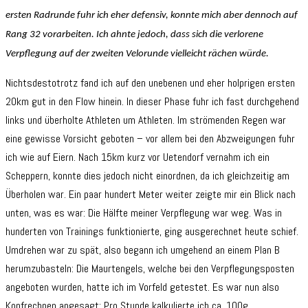
ersten Radrunde fuhr ich eher defensiv, konnte mich aber dennoch auf
Rang 32 vorarbeiten. Ich ahnte jedoch, dass sich die verlorene
Verpflegung auf der zweiten Velorunde vielleicht rächen würde.
Nichtsdestotrotz fand ich auf den unebenen und eher holprigen ersten
20km gut in den Flow hinein. In dieser Phase fuhr ich fast durchgehend
links und überholte Athleten um Athleten. Im strömenden Regen war
eine gewisse Vorsicht geboten – vor allem bei den Abzweigungen fuhr
ich wie auf Eiern. Nach 15km kurz vor Uetendorf vernahm ich ein
Scheppern, konnte dies jedoch nicht einordnen, da ich gleichzeitig am
Überholen war. Ein paar hundert Meter weiter zeigte mir ein Blick nach
unten, was es war: Die Hälfte meiner Verpflegung war weg. Was in
hunderten von Trainings funktionierte, ging ausgerechnet heute schief.
Umdrehen war zu spät, also begann ich umgehend an einem Plan B
herumzubasteln: Die Maurtengels, welche bei den Verpflegungsposten
angeboten wurden, hatte ich im Vorfeld getestet. Es war nun also
Kopfrechnen angesagt: Pro Stunde kalkulierte ich ca. 100g