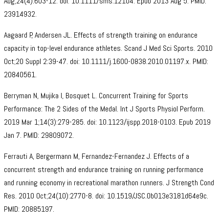
Aug;24(4):603-12. doi: 10.1111/sms.12104. Epub 2013 Aug 5. PMID:
23914932.
Aagaard P, Andersen JL. Effects of strength training on endurance
capacity in top-level endurance athletes. Scand J Med Sci Sports. 2010
Oct;20 Suppl 2:39-47. doi: 10.1111/j.1600-0838.2010.01197.x. PMID:
20840561.
Berryman N, Mujika I, Bosquet L. Concurrent Training for Sports
Performance: The 2 Sides of the Medal. Int J Sports Physiol Perform.
2019 Mar 1;14(3):279-285. doi: 10.1123/ijspp.2018-0103. Epub 2019
Jan 7. PMID: 29809072.
Ferrauti A, Bergermann M, Fernandez-Fernandez J. Effects of a
concurrent strength and endurance training on running performance
and running economy in recreational marathon runners. J Strength Cond
Res. 2010 Oct;24(10):2770-8. doi: 10.1519/JSC.0b013e3181d64e9c.
PMID: 20885197.