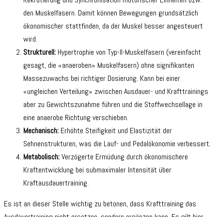
den Muskelfasern. Damit können Bewegungen grundsätzlich
ökonomischer stattfinden, da der Muskel besser angesteuert
wird.
Strukturell:
Hypertrophie von Typ-II-Muskelfasern (vereinfacht
gesagt, die «anaeroben» Muskelfasern) ohne signifikanten
Massezuwachs bei richtiger Dosierung. Kann bei einer
«ungleichen Verteilung» zwischen Ausdauer- und Krafttrainings
aber zu Gewichtszunahme führen und die Stoffwechsellage in
eine anaerobe Richtung verschieben.
Mechanisch:
Erhöhte Steifigkeit und Elastizität der
Sehnenstrukturen, was die Lauf- und Pedalökonomie verbessert.
Metabolisch:
Verzögerte Ermüdung durch ökonomischere
Kraftentwicklung bei submaximaler Intensität über
Kraftausdauertraining.
Es ist an dieser Stelle wichtig zu betonen, dass Krafttraining das
Ausdauertraining nicht ersetzen, sondern ergänzen kann. Es gilt hier