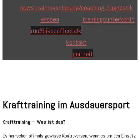
news
trainingsplanung/coaching
diagnostik
wissen
trainingsunterkunft
run2bike
coffeetalk
kontakt
portrait
Krafttraining im Ausdauersport
Krafttraining
– Was ist das?
Es herrschen oftmals gewisse Kontroversen, wenn es um den Einsatz