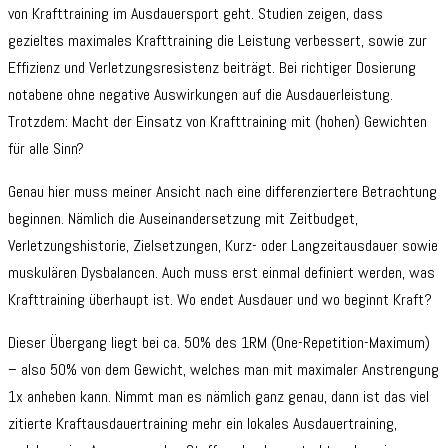
von Krafttraining im Ausdauersport geht. Studien zeigen, dass
gezieltes maximales Krafttraining die Leistung verbessert, sowie zur
Effizienz und Verletzungsresistenz beiträgt. Bei richtiger Dosierung
notabene ohne negative Auswirkungen auf die Ausdauerleistung.
Trotzdem: Macht der Einsatz von Krafttraining mit (hohen) Gewichten
für alle Sinn?
Genau hier muss meiner Ansicht nach eine differenziertere Betrachtung
beginnen. Nämlich die Auseinandersetzung mit Zeitbudget,
Verletzungshistorie, Zielsetzungen, Kurz- oder Langzeitausdauer sowie
muskulären Dysbalancen. Auch muss erst einmal definiert werden, was
Krafttraining überhaupt ist. Wo endet Ausdauer und wo beginnt Kraft?
Dieser Übergang liegt bei ca. 50% des 1RM (One-Repetition-Maximum)
– also 50% von dem Gewicht, welches man mit maximaler Anstrengung
1x anheben kann. Nimmt man es nämlich ganz genau, dann ist das viel
zitierte Kraftausdauertraining mehr ein lokales Ausdauertraining,